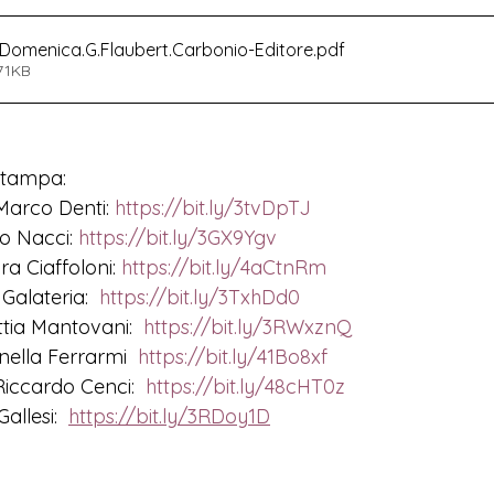
e-Domenica.G.Flaubert.Carbonio-Editore
.pdf
71KB
stampa:
 Marco Denti: 
https://bit.ly/3tvDpTJ
no Nacci: 
https://bit.ly/3GX9Ygv
ra Ciaffoloni: 
https://bit.ly/4aCtnRm
 Galateria:  
https://bit.ly/3TxhDd0
ttia Mantovani:  
https://bit.ly/3RWxznQ
rnella Ferrarmi  
https://bit.ly/41Bo8xf
 Riccardo Cenci:  
https://bit.ly/48cHT0z
allesi:  
https://bit.ly/3RDoy1D