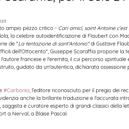
2023
sto ampio pezzo critico - 
Cari amici, saint Antoine c’est
ola, la celebre autoidentificazione di Flaubert con M
one de "
La tentazione di sant'Antonio"
 di Gustave Flaub
 difficili dell'Ottocento", Giuseppe Scaraffia propone la t
 l'autore francese e l'eremita, il cui percorso spirituale 
truito, guidato da un'autentica, dichiarata ossessione p
e 
#Carbonio
, l’editore riconosciuto per il pregio dei rec
evidenzia anche la brillante traduzione e l'accurata int
 saggista e cur
atore esperto di grandi classici della le
rt a Nerval, a Blaise Pascal.