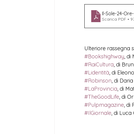
Il-Sole-24-Or
Scarica PDF • 9
Ulteriore rassegna 
#Bookshighway
, di
#RaiCultura
, di Bru
#Lidentità
, di Eleono
#Robinson
, di Daria
#LaProvincia
, di Ma
#TheGoodLife
, di O
#Pulpmagazine
, di
#IlGiornale
, di Luca G