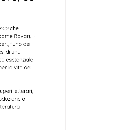
 moi
 che 
adame Bovary - 
ert, "uno dei 
esi di una 
ed esistenziale 
er la vita del 
uperi letterari, 
roduzione a 
tteratura 