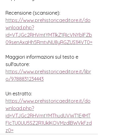
Recensione (scansione): 
https://www.prehistoricaeditore.it/do
wnload.php?
id=VTJGc2RHVmtYMTlkZ1RIcVNYblFZb
09senAxaHh5RmtvNU8yRGZUS1l4VT0=
Maggiori informazioni sul testo e 
sull'autore:
https://www.prehistoricaeditore.it/libr
o/9788831234443
Un estratto:
https://www.prehistoricaeditore.it/do
wnload.php?
id=VTJGc2RHVmtYMThudUVWT1E4MT
FIcTU0UU5SZ2R1UklKOVMzdlBWVkFzd
z0=