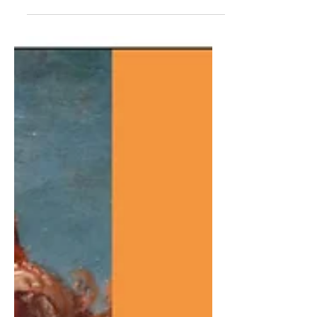
radiofonico di Radio 3 condotta dal
critico Attilio Scarpellini e dedicata a
"storie, musiche, idee e...