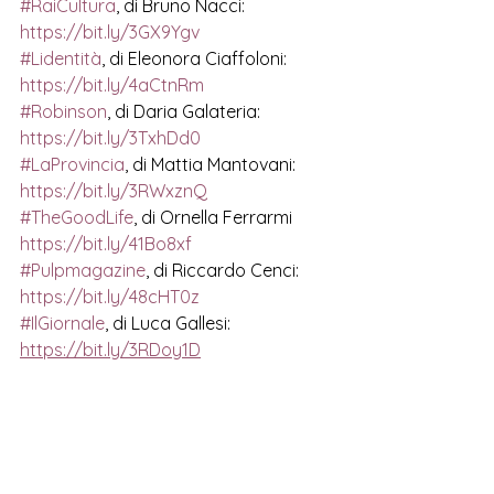
#RaiCultura
, di Bruno Nacci: 
https://bit.ly/3GX9Ygv
#Lidentità
, di Eleonora Ciaffoloni: 
https://bit.ly/4aCtnRm
#Robinson
, di Daria Galateria:  
https://bit.ly/3TxhDd0
#LaProvincia
, di Mattia Mantovani:  
https://bit.ly/3RWxznQ
#TheGoodLife
, di Ornella Ferrarmi  
https://bit.ly/41Bo8xf
#Pulpmagazine
, di Riccardo Cenci:  
https://bit.ly/48cHT0z
#IlGiornale
, di Luca Gallesi:  
https://bit.ly/3RDoy1D