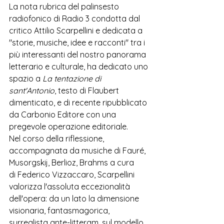
La nota rubrica del palinsesto 
radiofonico di Radio 3 condotta dal 
critico Attilio Scarpellini e dedicata a 
"storie, musiche, idee e racconti" tra i 
più interessanti del nostro panorama 
letterario e culturale, ha dedicato uno 
spazio a 
La tentazione di 
sant'Antonio
, testo di Flaubert 
dimenticato, e di recente ripubblicato 
da Carbonio Editore con una 
pregevole operazione editoriale. 
Nel corso della riflessione, 
accompagnata da m
usiche di Fauré, 
Musorgskij, Berlioz, Brahms a cura 
di Federico Vizzaccaro, Scarpellini 
valorizza l'assoluta eccezionalità 
dell'opera: da un lato la dimensione 
visionaria, fantasmagorica, 
surrealista ante-litteram, 
sul modello 