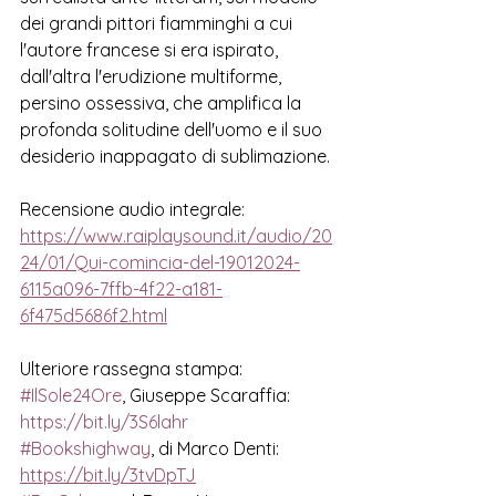
dei grandi pittori fiamminghi a cui 
l'autore francese si era ispirato, 
dall'altra l'erudizione multiforme, 
persino ossessiva, che amplifica la 
profonda solitudine dell'uomo e il suo 
desiderio inappagato di sublimazione. 
Recensione audio integrale:
https://www.raiplaysound.it/audio/20
24/01/Qui-comincia-del-19012024-
6115a096-7ffb-4f22-a181-
6f475d5686f2.html
Ulteriore rassegna stampa:
#IlSole24Ore
, Giuseppe Scaraffia: 
https://bit.ly/3S6lahr
#Bookshighway
, di Marco Denti: 
https://bit.ly/3tvDpTJ