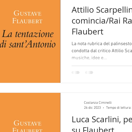
Attilio Scarpelli
comincia/Rai Ra
Flaubert
La nota rubrica del palinsesto
condotta dal critico Attilio Sca
musiche, idee e...
Costanza Ciminelli
26 dic 2023
Tempo di lettura:
Luca Scarlini, pe
su Flaubert