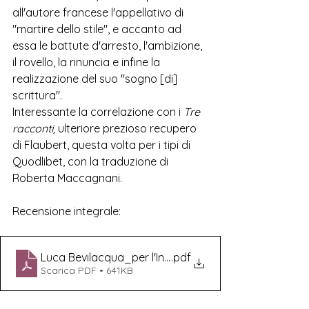
all'autore francese l'appellativo di 
"martire dello stile", e accanto ad 
essa 
le battute d'arresto, l'ambizione, 
il rovello, la rinuncia e infine la 
realizzazione del suo "sogno [di] 
scrittura". 
Interessante la correlazione con i 
Tre 
racconti, 
ulteriore prezioso recupero 
di Flaubert, questa volta per i tipi di 
Quodlibet, con la traduzione di 
Roberta Maccagnani.
Recensione integrale:
Luca Bevilacqua_per l'Indice dei Libri del Mese_G.F
.pdf
Scarica PDF • 641KB