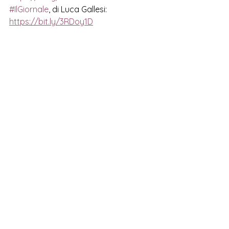
#IlGiornale
, di Luca Gallesi:  
https://bit.ly/3RDoy1D