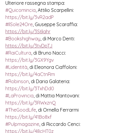
Ulteriore rassegna stampa:
#Quicomincia
, Attilio Scarpellini: 
https://bit.ly/3vR2adP
#IlSole24Ore
, Giuseppe Scaraffia: 
https://bit.ly/3S6lahr
#Bookshighway
, di Marco Denti: 
https://bit.ly/3tvDpTJ
#RaiCultura
, di Bruno Nacci: 
https://bit.ly/3GX9Ygv
#Lidentità
, di Eleonora Ciaffoloni: 
https://bit.ly/4aCtnRm
#Robinson
, di Daria Galateria:  
https://bit.ly/3TxhDd0
#LaProvincia
, di Mattia Mantovani:  
https://bit.ly/3RWxznQ
#TheGoodLife
, di Ornella Ferrarmi  
https://bit.ly/41Bo8xf
#Pulpmagazine
, di Riccardo Cenci:  
https://bit.ly/48cHT0z