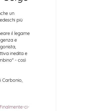
nche un 
tedeschi più 
ineare il legame 
ligenza e 
gonista, 
iva inedita e 
mbino" - così 
di Carbonio,  
Finalmente-ci-