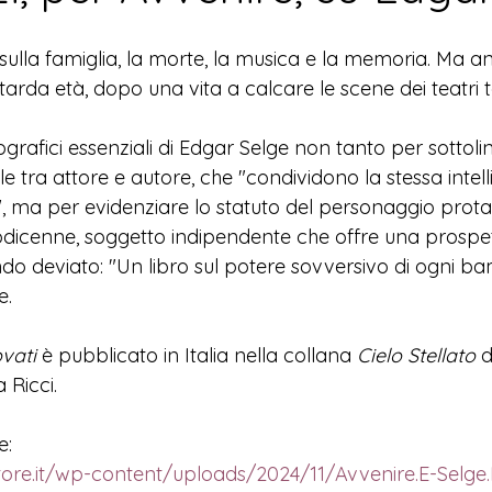
sulla famiglia, la morte, la musica e la memoria. Ma a
 tarda età, dopo una vita a calcare le scene dei teatri 
biografici essenziali di Edgar Selge non tanto per sottol
uale tra attore e autore, che "condividono la stessa intel
", ma per evidenziare lo statuto del personaggio prota
dicenne, soggetto indipendente che offre una prospett
o deviato: "Un libro sul potere sovversivo di ogni ba
e.
ovati
 è p
ubblicato in Italia nella collana 
Cielo Stellato
 
 Ricci. 
e:
tore.it/wp-content/uploads/2024/11/Avvenire.E-Selge.