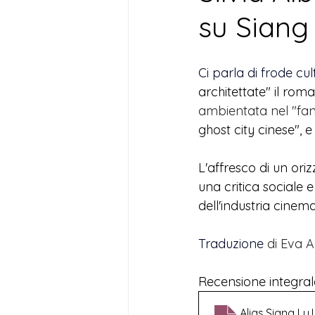
su Siang
Ci parla di frode cul
architettate" il rom
ambientata nel "fant
ghost city cinese", 
L'affresco di un or
una critica sociale e
dell'industria cinem
Traduzione 
di Eva A
Recensione integral
Alias.Siang Lu.