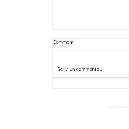
Commenti
Scrivi un commento...
Beatrice Magni, per
Doppiozero, su Lucie
Colliard