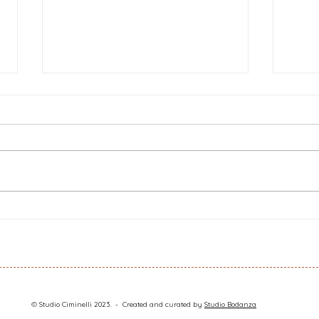
Viola Papetti, per Alias, su
Mich
Giorgio Manganelli
Robi
Kera
© Studio Ciminelli 2023. - Created and curated by
Studio Bodanza