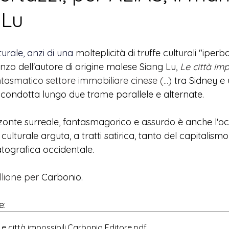
 Lu
turale, anzi di una 
molteplicità di truffe culturali "iper
anzo dell'autore di origine malese Siang Lu, 
Le città imp
asmatico settore immobiliare cinese (...) 
tra Sidney e u
e condotta lungo due trame parallele e alternate.
izzonte surreale, fantasmagorico e assurdo è anche l'o
 culturale arguta, a tratti satirica, tanto del capitalis
atografica occidentale.
llione per 
Carbonio.
e:
Le città impossibili.Carbonio Editore
.pdf