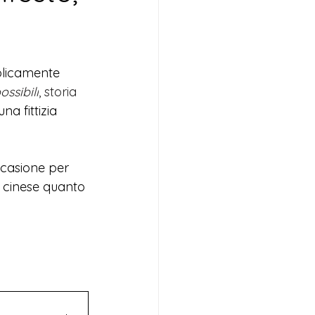
bolicamente 
ossibili
, storia 
na fittizia 
ccasione per 
mo cinese quanto 