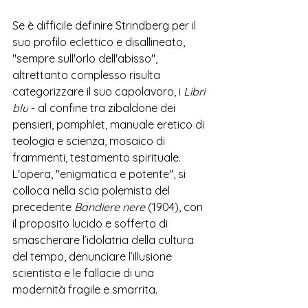
Se è difficile definire Strindberg per il 
suo profilo eclettico e disallineato, 
"sempre sull'orlo dell'abisso", 
altrettanto complesso risulta 
categorizzare il suo capolavoro, i 
Libri 
blu
 - al confine tra zibaldone dei 
pensieri, pamphlet, manuale eretico di 
teologia e scienza, mosaico di 
frammenti, testamento spirituale. 
L'
opera, "enigmatica e potente", si 
colloca nella scia polemista del 
precedente 
Bandiere nere
 (1904), con 
il proposito lucido e sofferto di 
smascherare l’idolatria della cultura 
del tempo, denunciare l’illusione 
scientista e le fallacie di una 
modernità fragile e smarrita. 