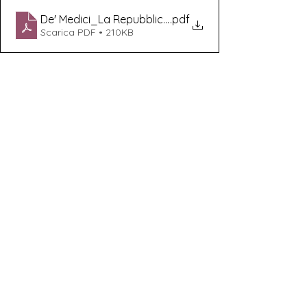
De' Medici_La Repubblica Robinson - 26 Agosto 2023
.pdf
Scarica PDF • 210KB