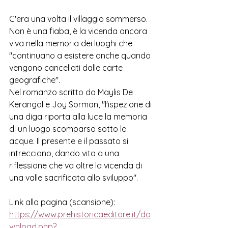
C'era una volta il villaggio sommerso. 
Non è una fiaba, è la vicenda ancora 
viva nella memoria dei luoghi che 
"continuano a esistere anche quando 
vengono cancellati dalle carte 
geografiche".
Nel romanzo scritto da 
Maylis De 
Kerangal e Joy Sorman, "l
'ispezione di 
una diga riporta alla luce la memoria 
di un luogo scomparso sotto le 
acque. Il 
presente e il passato si 
intrecciano, dando vita a una 
riflessione che va oltre la vicenda di 
una valle sacrificata allo sviluppo".
Link alla pagina (scansione):
https://www.prehistoricaeditore.it/do
wnload.php?