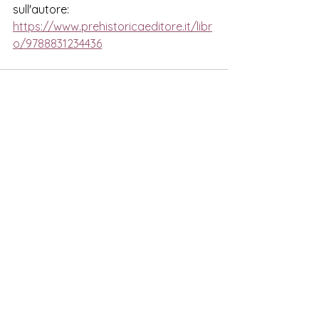
sull'autore:
https://www.prehistoricaeditore.it/libr
o/9788831234436
Mostra tutti
Post correlati