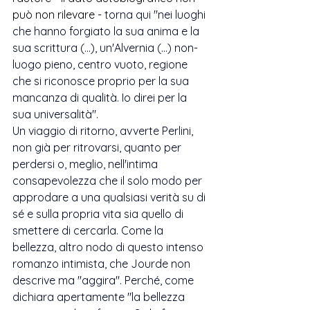
può non rilevare - 
torna qui "nei luoghi 
che hanno forgiato la sua anima e la 
sua scrittura (...), un'Alvernia (...) non-
luogo pieno, centro vuoto, regione 
che si riconosce proprio per la sua 
mancanza di qualità. Io direi per la 
sua universalità". 
Un viaggio di ritorno, avverte Perlini, 
non già per ritrovarsi, quanto per 
perdersi o, meglio, nell'intima 
consapevolezza che il solo modo per 
approdare a una qualsiasi verità su di 
sé e sulla propria vita sia quello di 
smettere di cercarla. Come la 
bellezza, altro nodo di questo intenso 
romanzo intimista, che Jourde non 
descrive ma "aggira". Perché, come 
dichiara apertamente "la bellezza 