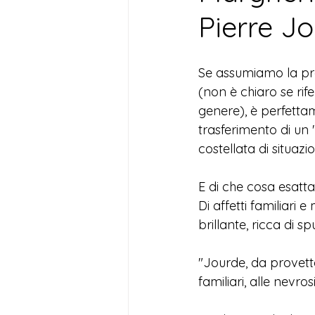
Pierre J
Se assumiamo la pro
(non è chiaro se ri
genere), è perfettam
trasferimento di un 
costellata di situazi
E di che cosa esatt
Di affetti familiari 
brillante, ricca di 
"Jourde, da provetto
familiari, alle nevros