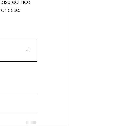
 casa editrice 
francese
. 