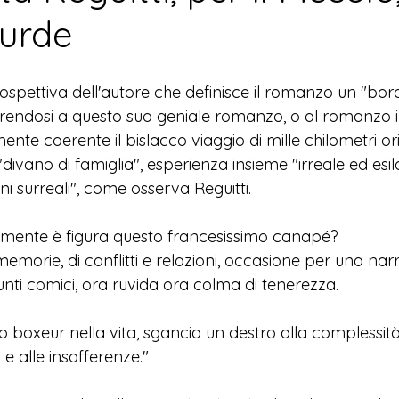
ourde
spettiva dell'autore che definisce il romanzo un "bord
ferendosi a questo suo geniale romanzo, o al romanzo 
ente coerente il bislacco viaggio di mille chilometri or
"divano di famiglia", esperienza insieme "irreale ed esil
oni surreali", come osserva Reguitti.
amente è figura questo francesissimo canapé?
e memorie, di conflitti e relazioni, occasione per una nar
spunti comici, ora ruvida ora colma di tenerezza.
 boxeur nella vita, sgancia un destro alla complessità
i e alle insofferenze."