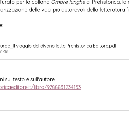
 Turato per la collana 
Ombre lunghe
 di Prehistorica, la
rizzazione delle voci più autorevoli della letteratura 
e:
ourde_Il viaggio del divano letto.Prehistorica Editore
.pdf
61KB
 sul testo e sull'autore:
ricaeditore.it/libro/9788831234153