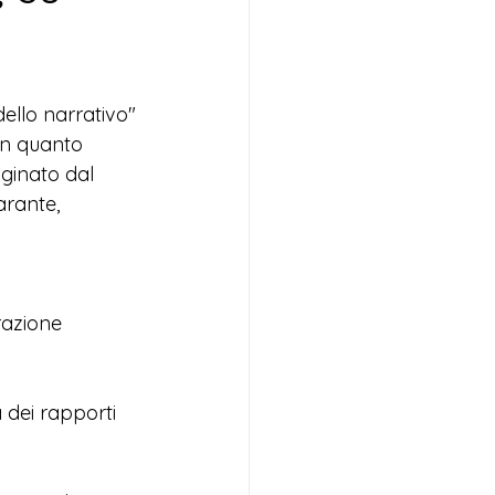
ello narrativo"
in quanto 
iginato dal 
arante, 
razione 
 dei rapporti 