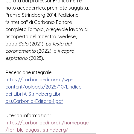
Curata dal professor Franco Perrelli, 
noto accademico, premiato saggista, 
Premio Strindberg 2014, l'edizione 
"sintetica" di Carbonio Editore 
completa l'ampio, pregevole lavoro di 
riscoperta del maestro svedese, 
dopo 
Solo 
(2021), 
La festa del 
coronamento
 (2022), e 
Il capro 
espiatorio
 (2023).  
Recensione integrale:
https://carbonioeditore.it/wp-
content/uploads/2025/10/LIndice-
dei-Libri.A-Strindberg.Libri-
blu.Carbonio-Editore-1.pdf
Ulteriori informazioni:
https://carbonioeditore.it/homepage
/libri-blu-august-strindberg/