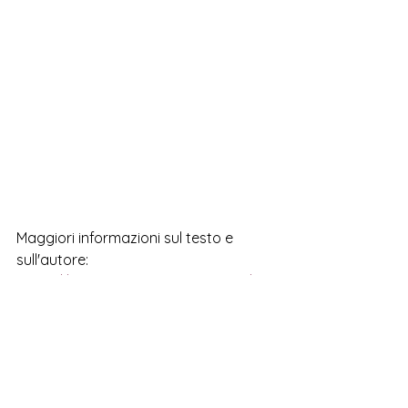
Maggiori informazioni sul testo e 
sull'autore:
https://www.prehistoricaeditore.it/libr
o/9788831234368