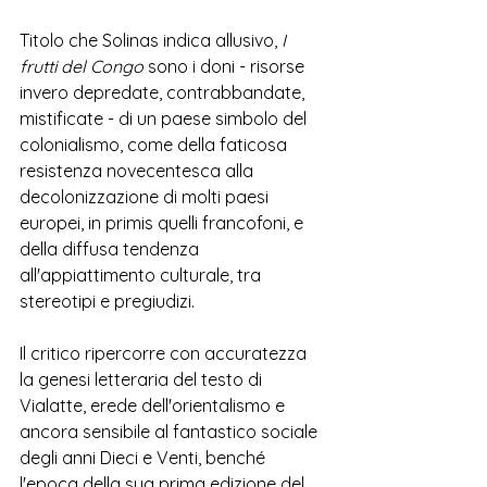
Titolo che Solinas indica allusivo, 
I 
frutti del Congo
 sono i doni - risorse 
invero depredate, contrabbandate, 
mistificate - di un paese simbolo del 
colonialismo, come della faticosa 
resistenza novecentesca alla 
decolonizzazione di molti paesi 
europei, in primis quelli francofoni, e 
della diffusa tendenza 
all'appiattimento culturale, tra 
stereotipi e pregiudizi.
Il critico ripercorre con accuratezza 
la genesi letteraria del testo di 
Vialatte, erede dell'orientalismo e 
ancora sensibile al fantastico sociale 
degli anni Dieci e Venti, benché 
l'epoca della sua prima edizione del 