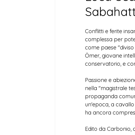
Sabahatti
Conflitti e ferite in
complessa per poter
come paese "diviso t
Ömer, giovane intell
conservatorio, e con
Passione e abiezion
nella "magistrale te
propaganda comunista
un'epoca, a cavallo
ha ancora compreso,
Edito da Carbonio, 