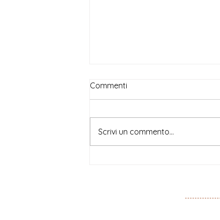
Commenti
Scrivi un commento...
Beatrice Magni, per
Doppiozero, su Lucie
Colliard