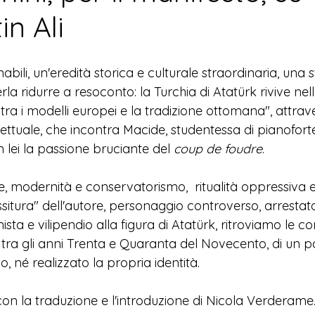
n Ali
sanabili, un'eredità storica e culturale straordinaria, una 
la ridurre a r
esoconto: la Turchia di 
Atatürk 
rivive nel
ra i modelli europei e la tradizione ottomana", attraver
ettuale, che incontra Macide, studentessa di pianoforte
 lei la passione bruciante del 
coup de foudre
. 
e, modernità e conservatorismo, 
 ritualità oppressiva 
ssitura" dell'autore, personaggio controver
so, 
arrestato
 e vilipendio alla figura di Atatürk, ritroviamo le con
 tra gli anni Trenta e Quaranta del Novecento, di un 
 né realizzato la propria identità.
con la 
traduzione e l'introduzione di Nicola Verderame.