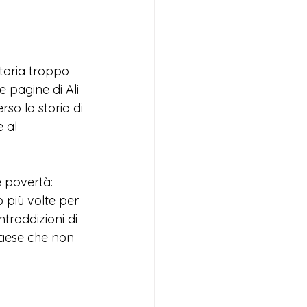
storia troppo 
le pagine di Ali 
so la storia di 
 al 
e povertà: 
 più volte per 
traddizioni di 
paese che non 
 