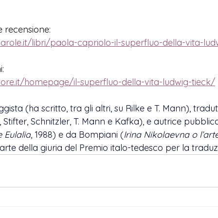
 e recensione:
parole.it/libri/paola-capriolo-il-superfluo-della-vita-lud
i:
tore.it/homepage/il-superfluo-della-vita-ludwig-tieck/
sta (ha scritto, tra gli altri, 
su Rilke e T. Mann), 
tradut
, Stifter, Schnitzler, T. Mann e Kafka), 
e autrice pubblic
 Eulalia
, 1988) e da Bompiani (
Irina Nikolaevna o l’ar
arte della giuria del Premio italo-tedesco per la traduzi