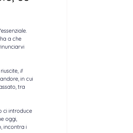
'essenziale. 
ha a che 
rinunciarvi 
iuscite, 
Il 
andore, in cui 
assato, tra 
 ci introduce 
e oggi, 
, incontra i 