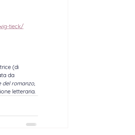
wig-tieck/
trice (
di 
ata da 
te del romanzo,
one letteraria.