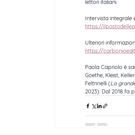
lettori italiani. 
Intervista integrale
h
ttps://ilpostodelle
Ulteriori informazion
https://carbonioedi
Paola Capriolo è saggi
Goethe, Kleist, Keller
Feltrinelli (
La grande
2023). Dal 2018 fa p