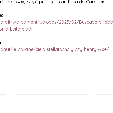
Ellero, 
Holy city 
è p
ubblicato in Italia da Carbonio.
e:
itore.it/wp-content/uploads/2025/02/Buscadero-febbr
onio-Editore.pdf
i:
ore.it/le-collane/cielo-stellato/holy-city-henry-wise/