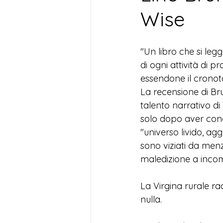
Wise
"Un libro che si leg
di ogni attività di 
essendone il cronotop
La recensione di Bru
talento narrativo di
solo dopo aver condot
"universo livido, ag
sono viziati da men
maledizione a incombe
La Virgina rurale ra
nulla.