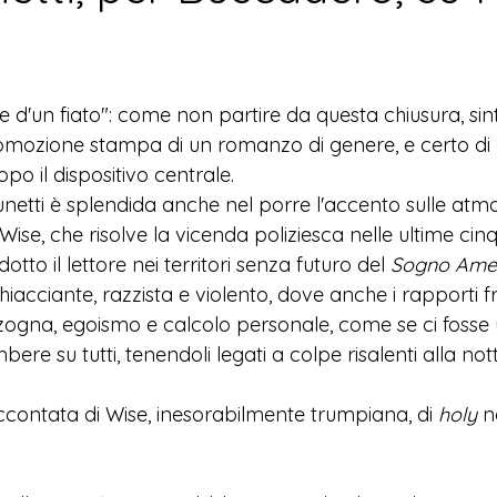
ge d'un fiato": come non partire da questa chiusura, sint
promozione stampa di un romanzo di genere, e certo di og
o il dispositivo centrale.     
netti è splendida anche nel porre l'accento sulle atmo
 Wise, che risolve la vicenda poliziesca nelle ultime ci
to il lettore nei territori senza futuro del 
Sogno Amer
ghiacciante, razzista e violento, dove anche i rapporti f
zogna, egoismo e calcolo personale, come se ci fosse 
re su tutti, tenendoli legati a colpe risalenti alla not
ccontata di Wise, inesorabilmente trumpiana, di 
holy
 n