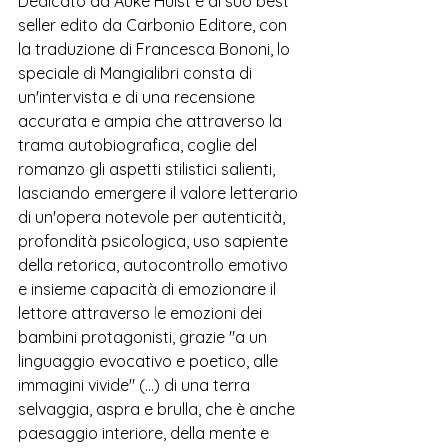
Dedicato ad Auke Hulst e al suo best 
seller edito da Carbonio Editore, con 
la traduzione di Francesca Bononi, lo 
speciale di Mangialibri consta di 
un'intervista e di una recensione 
accurata e ampia che attraverso la 
trama autobiografica, coglie del 
romanzo gli aspetti stilistici salienti, 
lasciando emergere il valore letterario 
di un'opera notevole per autenticità, 
profondità psicologica, uso sapiente 
della retorica, autocontrollo emotivo 
e insieme capacità di emozionare il 
lettore attraverso 
l
e emozioni dei 
bambini protagonisti, grazie "a un 
linguaggio evocativo e poetico, alle 
immagini vivide" (...) di una terra 
selvaggia, aspra e brulla, che è anche 
paesaggio interiore, della mente e 