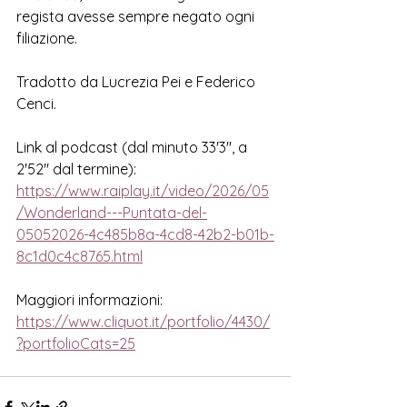
regista avesse sempre negato ogni 
filiazione. 
Tradotto da Lucrezia Pei e Federico 
Cenci.  
Link al podcast (dal minuto 33'3'', a 
2'52'' dal termine):
https://www.raiplay.it/video/2026/05
/Wonderland---Puntata-del-
05052026-4c485b8a-4cd8-42b2-b01b-
8c1d0c4c8765.html
Maggiori informazioni:
https://www.cliquot.it/portfolio/4430/
?portfolioCats=25