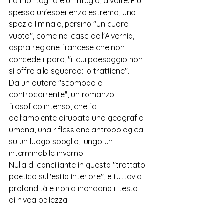
La montagna è un rifugio, a volte. Più 
spesso un'esperienza estrema, uno 
spazio liminale, persino "un cuore 
vuoto", come nel caso dell'Alvernia, 
aspra regione francese che non 
concede riparo, "il cui paesaggio non 
si offre allo sguardo: lo trattiene". 
Da un autore "scomodo e 
controcorrente", un romanzo 
filosofico intenso, che fa 
dell'ambiente dirupato una geografia 
umana, una riflessione antropologica 
su un luogo spoglio, lungo un 
interminabile inverno. 
Nulla di conciliante in questo "trattato 
poetico sull'esilio interiore", e tuttavia 
profondità e ironia inondano il testo 
di nivea bellezza. 