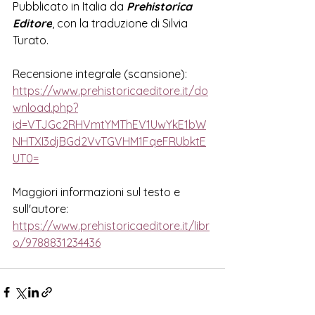
P
ubblicato in Italia da 
Prehistorica 
Editore
, con la traduzione di 
Silvia 
Turato.
Recensione integrale (scansione): 
h
ttps://www.prehistoricaeditore.it/do
wnload.php?
id=VTJGc2RHVmtYMThEV1UwYkE1bW
NHTXI3djBGd2VvTGVHM1FqeFRUbktE
UT0=
Maggiori informazioni sul testo e 
sull'autore:
https://www.prehistoricaeditore.it/libr
o/9788831234436