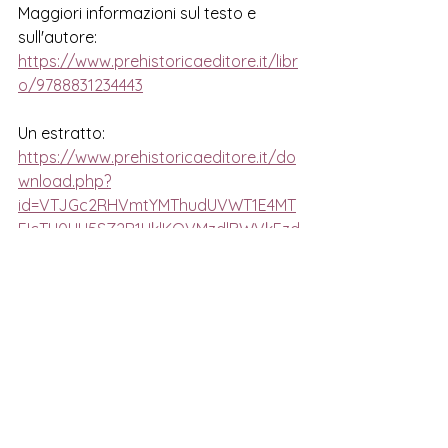
Maggiori informazioni sul testo e 
sull'autore:
https://www.prehistoricaeditore.it/libr
o/9788831234443
Un estratto:
https://www.prehistoricaeditore.it/do
wnload.php?
id=VTJGc2RHVmtYMThudUVWT1E4MT
FIcTU0UU5SZ2R1UklKOVMzdlBWVkFzd
z0=
Mostra tutti
Post correlati