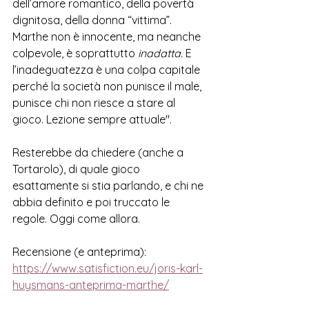
dell’amore romantico, della povertà 
dignitosa, della donna “vittima”. 
Marthe non è innocente, ma neanche 
colpevole, è soprattutto 
inadatta.
 E 
l’inadeguatezza è una colpa capitale 
perché la società non punisce il male, 
punisce chi non riesce a stare al 
gioco. Lezione sempre attuale".
Resterebbe da chiedere (anche a 
Tortarolo), di quale gioco 
esattamente si stia parlando, e chi ne 
abbia definito e poi truccato le 
regole. Oggi come allora.      
Recensione (e anteprima): 
https://www.satisfiction.eu/joris-karl-
huysmans-anteprima-marthe/