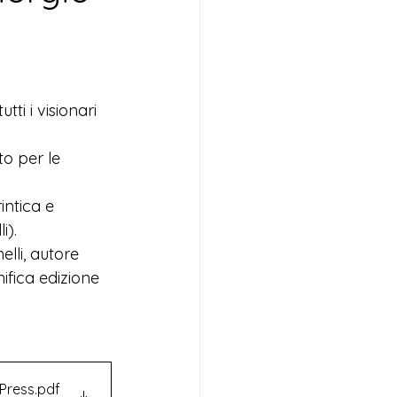
ti i visionari 
to per le 
intica e 
i).
elli, autore 
ifica edizione 
 Press
.pdf