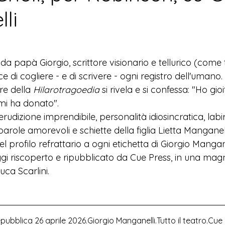
li
a papà Giorgio, scrittore visionario e tellurico (come tut
e di cogliere - e di scrivere - ogni registro dell'umano.
ore della 
Hilarotragoedia
 si rivela e si confessa: "Ho gioi
 mi ha donato".
udizione imprendibile, personalità idiosincratica, labir
arole amorevoli e schiette della figlia Lietta Manganell
del profilo refrattario a ogni etichetta di Giorgio Mangan
oggi riscoperto e ripubblicato da Cue Press, in una magn
uca Scarlini.
pubblica 26 aprile 2026.Giorgio Manganelli.Tutto il teatro.Cue