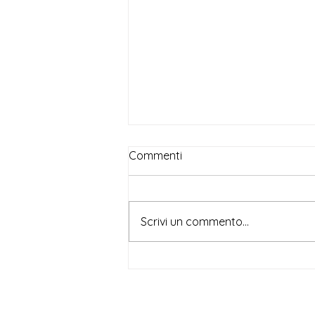
Commenti
Scrivi un commento...
Beatrice Magni, per
Doppiozero, su Lucie
Colliard