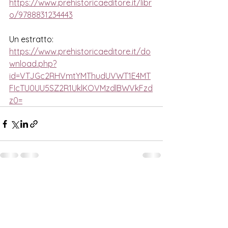
https://www.prehistoricaeditore.it/libr
o/9788831234443
Un estratto:
https://www.prehistoricaeditore.it/do
wnload.php?
id=VTJGc2RHVmtYMThudUVWT1E4MT
FIcTU0UU5SZ2R1UklKOVMzdlBWVkFzd
z0=
Mostra tutti
Post correlati