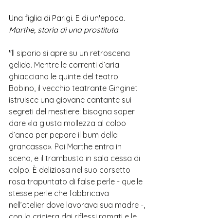
Una figlia di Parigi. E di un'epoca. 
Marthe, storia di una prostituta
.
"
ll sipario si apre su un retroscena 
gelido. Mentre le correnti d’aria 
ghiacciano le quinte del teatro 
Bobino, il vecchio teatrante Ginginet 
istruisce una giovane cantante sui 
segreti del mestiere: bisogna saper 
dare «la giusta mollezza al colpo 
d’anca per pepare il bum della 
grancassa». Poi Marthe entra in 
scena, e il trambusto in sala cessa di 
colpo. È deliziosa nel suo corsetto 
rosa trapuntato di false perle - quelle 
stesse perle che fabbricava 
nell’atelier dove lavorava sua madre -, 
con la criniera dai riflessi ramati e le 