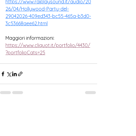
https://www.raiplaysound.it/audio/20
26/04/Hollywood-Party-del-
29042026-409ed343-bc55-465a-b3d0-
3c53668aee62.html
Maggiori informazioni:
https://www.cliquot.it/portfolio/4430/
?portfolioCats=25
Mostra tutti
Post correlati