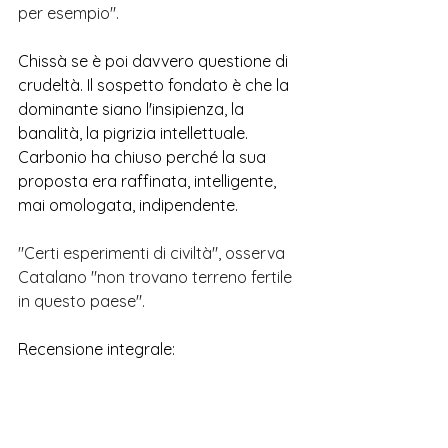
per esempio".
Chissà se è poi davvero questione di 
crudeltà. Il sospetto fondato è che la 
dominante siano l'insipienza, la 
banalità, la pigrizia intellettuale. 
Carbonio ha chiuso perché la sua 
proposta era raffinata, intelligente, 
mai omologata, indipendente.  
"Certi esperimenti di civiltà", osserva 
Catalano "non trovano terreno fertile 
in questo paese".
Recensione integrale:
https://www.pulplibri.it/auguste-de-
villiers-de-lisle-adam-visioni-spietate-
di-ieri-crudelta-di-oggi-omaggio-a-
carbonio-editore/