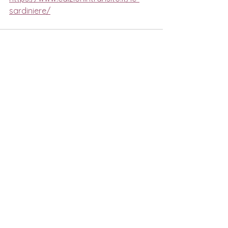
sardiniere/
Mostra tutti
Post correlati