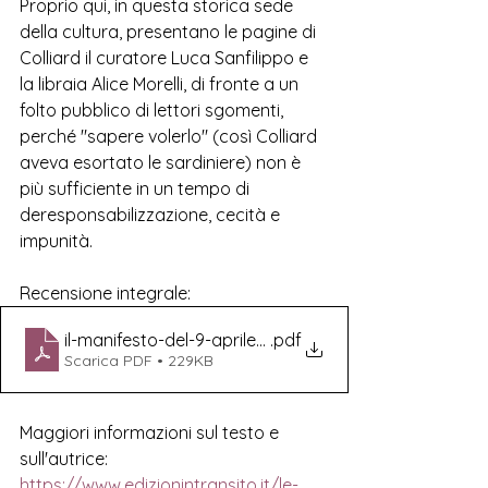
Proprio qui, in questa storica sede 
della cultura, presentano le pagine di 
Colliard il curatore Luca Sanfilippo e 
la libraia Alice Morelli, di fronte a un 
folto pubblico di lettori sgomenti, 
perché "sapere volerlo" (così Colliard 
aveva esortato le sardiniere) non è 
più sufficiente in un tempo di 
deresponsabilizzazione, cecità e 
impunità.   
Recensione integrale:
il-manifesto-del-9-aprile-2026L.Colliard.Le sardiniere i
.pdf
Scarica PDF • 229KB
Maggiori informazioni sul testo e 
sull'autrice:
https://www.edizionintransito.it/le-