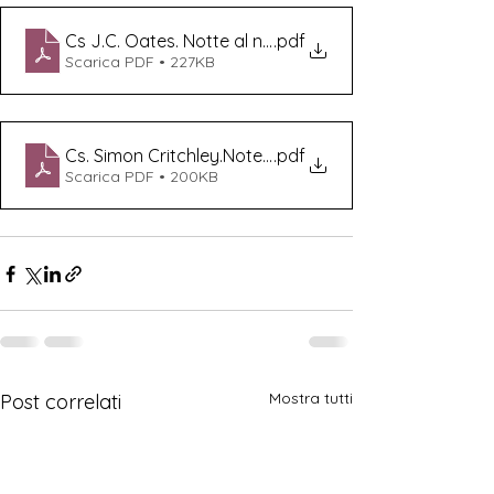
Cs J.C. Oates. Notte al neon. Carbonio Editore
.pdf
Scarica PDF • 227KB
Cs. Simon Critchley.Note sul suicidio.Carbonio Editore.
.pdf
Scarica PDF • 200KB
Mostra tutti
Post correlati