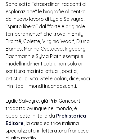
Sono sette "straordinari racconti di 
esplorazione" le biografie al centro 
del nuovo lavoro di Lydie Salvayre, 
"spirito libero" dal "forte e originale 
temperamento" che trova in Emily 
Brontë, Colette, Virginia Woolf, Djuna 
Barnes, Marina Cvetaeva, Ingeborg 
Bachmann e Sylvia Plath esempi e 
modelli indimenticabili, non solo di 
scrittura ma intellettuali, poetici, 
artistici, di vita. Stelle polari, dice, voci 
inimitabili, mondi incandescenti.
Lydie Salvayre, già Prix Goncourt, 
tradotta ovunque nel mondo, è 
pubblicata in Italia da 
Prehistorica
Editore
, la casa editrice italiana 
specializzata in letteratura francese 
di alto profilo.