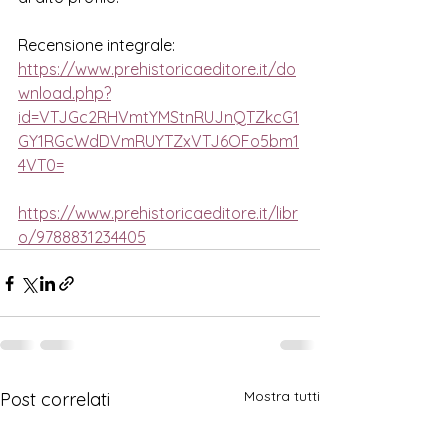
Recensione integrale:
https://www.prehistoricaeditore.it/do
wnload.php?
id=VTJGc2RHVmtYMStnRUJnQTZkcG1
GY1RGcWdDVmRUYTZxVTJ6OFo5bm1
4VT0=
https://www.prehistoricaeditore.it/libr
o/9788831234405
Mostra tutti
Post correlati