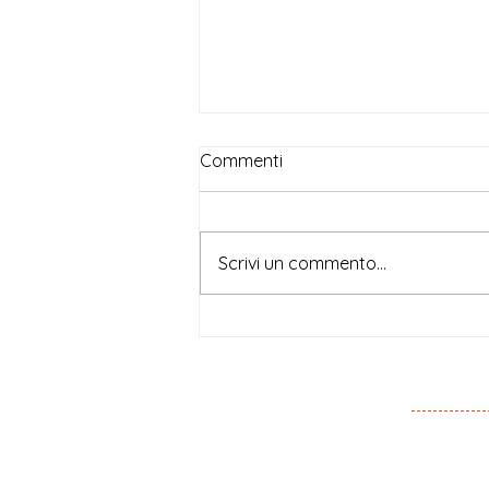
Commenti
Scrivi un commento...
Beatrice Magni, per
Doppiozero, su Lucie
Colliard