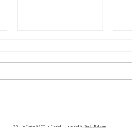
Viola Papetti, per Alias, su
Mich
Giorgio Manganelli
Robi
Kera
© Studio Ciminelli 2023. - Created and curated by
Studio Bodanza