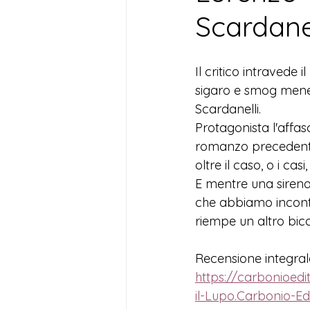
Scardanel
Il critico intravede 
sigaro e smog meneg
Scardanelli.
Protagonista l'affas
romanzo precedent
oltre il caso, o i cas
E mentre una sirena 
che abbiamo incontr
riempe un altro bicc
Recensione integral
https://carbonioedi
il-Lupo.Carbonio-Ed