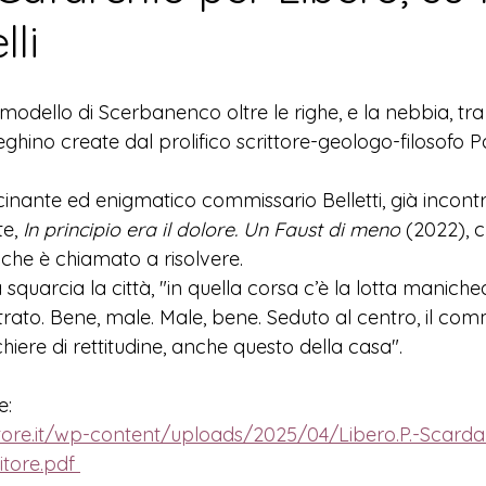
li
il modello di Scerbanenco oltre le righe, e la nebbia, tr
hino create dal prolifico scrittore-geologo-filosofo P
cinante ed enigmatico commissario Belletti, già incont
e, 
In principio era il dolore. Un Faust di meno
 (2022)
, 
i, che è chiamato a risolvere. 
squarcia la città, "in quella corsa c’è la lotta manich
ato. Bene, male. Male, bene. Seduto al centro, il comm
hiere di rettitudine, anche questo della casa". 
e:
tore.it/wp-content/uploads/2025/04/Libero.P.-Scardanel
itore.pdf