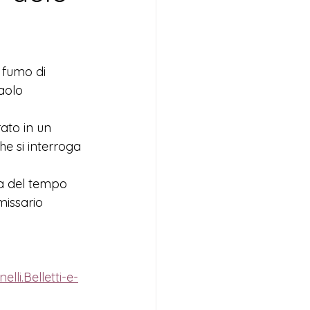
a fumo di 
aolo 
rato 
in un 
che si interroga 
ea del tempo 
issario 
li.Belletti-e-