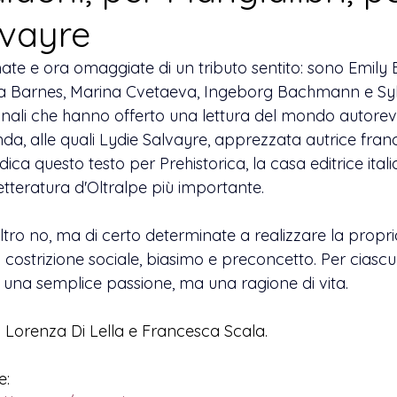
lvayre
ate e ora omaggiate di un tributo sentito: sono 
Emily 
na Barnes, Marina Cvetaeva, Ingeborg Bachmann e Sylv
onali che hanno offerto una lettura del mondo autorevo
da, alle quali 
Lydie Salvayre, apprezzata autrice fran
dica questo testo per Prehistorica, la casa editrice ital
letteratura d'Oltralpe più importante.
tro no, ma di certo determinate a realizzare la propri
 costrizione sociale, biasimo e preconcetto. Per ciascun
 una semplice passione, ma una ragione di vita. 
i Lorenza Di Lella e Francesca Scala.
e: