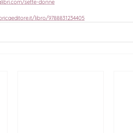
libri.com/sette-donne
oricaeditore.it/libro/9788831234405