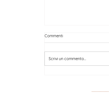
Commenti
Scrivi un commento...
Beatrice Magni, per
Doppiozero, su Lucie
Colliard