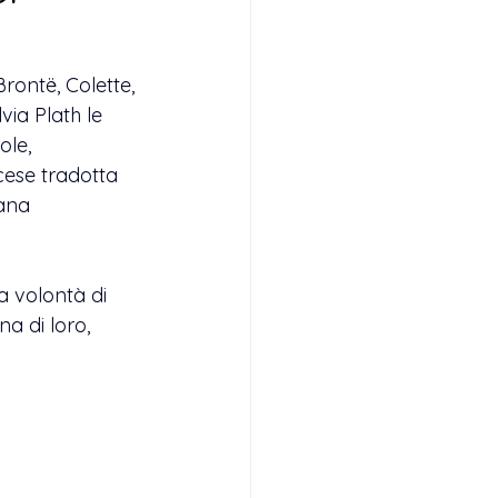
Brontë, Colette, 
ia Plath le 
le, 
cese tradotta 
iana 
a volontà di 
a di loro, 