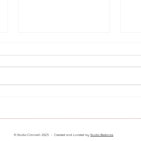
Viola Papetti, per Alias, su
Mich
Giorgio Manganelli
Robi
Kera
© Studio Ciminelli 2023. - Created and curated by
Studio Bodanza