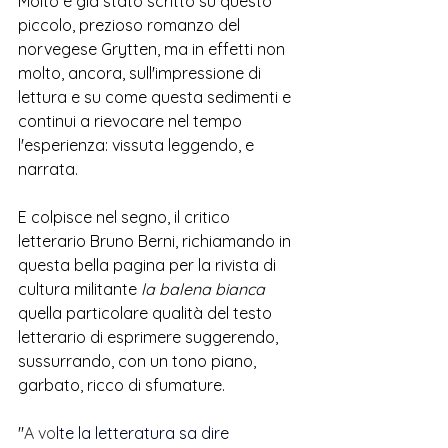
Molto è già stato scritto su questo 
piccolo, prezioso romanzo del 
norvegese Grytten, ma in effetti non 
molto, ancora, sull'impressione di 
lettura e su come questa sedimenti e 
continui a rievocare nel tempo 
l'esperienza: vissuta leggendo, e 
narrata.
E colpisce nel segno, il critico 
letterario Bruno Berni, richiamando in 
questa bella pagina per la rivista di 
cultura militante 
la balena bianca
quella particolare qualità del testo 
letterario di esprimere suggerendo, 
sussurrando, con un tono piano, 
garbato, ricco di sfumature.       
"
A vo
lte la letteratura sa dire 