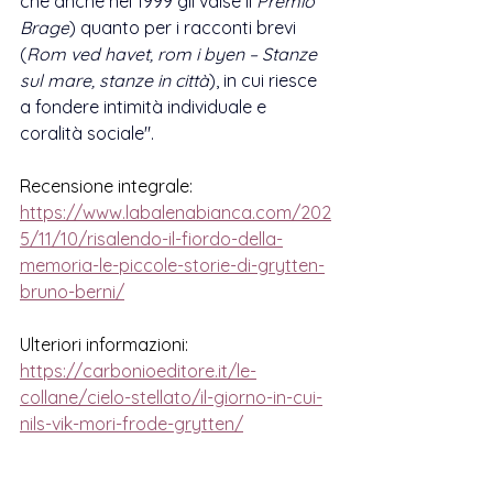
che anche nel 1999 gli valse il 
Premio 
Brage
) quanto per i racconti brevi 
(
Rom ved havet, rom i byen – Stanze 
sul mare, stanze in città
), in cui riesce 
a fondere intimità individuale e 
coralità sociale".
Recensione integrale:
https://www.labalenabianca.com/202
5/11/10/risalendo-il-fiordo-della-
memoria-le-piccole-storie-di-grytten-
bruno-berni/
Ulteriori informazioni:
https://carbonioeditore.it/le-
collane/cielo-stellato/il-giorno-in-cui-
nils-vik-mori-frode-grytten/
Pubblicato in Italia da Carbonio 