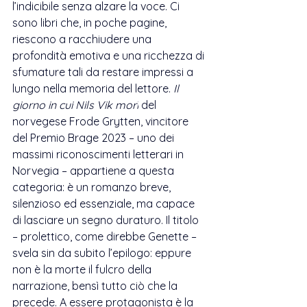
l’indicibile senza alzare la voce. Ci 
sono libri che, in poche pagine, 
riescono a racchiudere una 
profondità emotiva e una ricchezza di 
sfumature tali da restare impressi a 
lungo nella memoria del lettore. 
Il 
giorno in cui Nils Vik morì
 del 
norvegese Frode Grytten, vincitore 
del 
Premio Brage 2023
 – uno dei 
massimi riconoscimenti letterari in 
Norvegia – appartiene a questa 
categoria: è un romanzo breve, 
silenzioso ed essenziale, ma capace 
di lasciare un segno duraturo. Il titolo 
– prolettico, come direbbe Genette – 
svela sin da subito l’epilogo: eppure 
non è la morte il fulcro della 
narrazione, bensì tutto ciò che la 
precede. A essere protagonista è la 