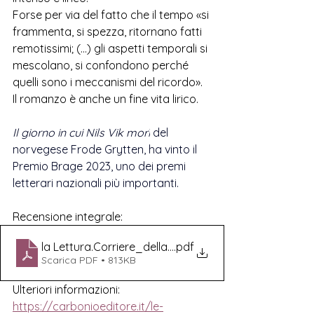
Forse per via del fatto che il tempo «si 
frammenta, si spezza, ritornano fatti 
remotissimi; (...) gli aspetti temporali si 
mescolano, si confondono perché 
quelli sono i meccanismi del ricordo». 
Il romanzo è anche un fine vita lirico.
Il giorno in cui Nils Vik morì
 del 
norvegese Frode Grytten, ha vinto il 
Premio Brage 2023
, uno dei premi 
letterari nazionali più importanti.
Recensione integrale:
la Lettura.Corriere_della_Sera.12.04.26
.pdf
Scarica PDF • 813KB
Ulteriori informazioni:
https://carbonioeditore.it/le-