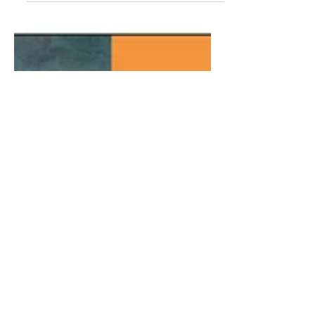
critico Attilio Scarpellini e dedicata a
"storie, musiche, idee e...