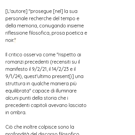
[L'autore] "prosegue [nel] la sua 
personale recherche del tempo e 
della memoria, coniugando insieme 
riflessione filosofica, prosa poetica e 
noir.
"
Il critico osserva come "rispetto ai 
romanzi precedenti (recensiti su il 
manifesto il 9/2/21, il 14/2/23 e il 
9/1/24), quest'ultimo present[i] una 
struttura in qualche maniera più 
equilibrata" capace di illuminare 
alcuni punti della storia che i 
precedenti capitoli avevano lasciato 
in ombra. 
Ciò che inoltre colpisce sono la 
profondità del discorso filosofico 