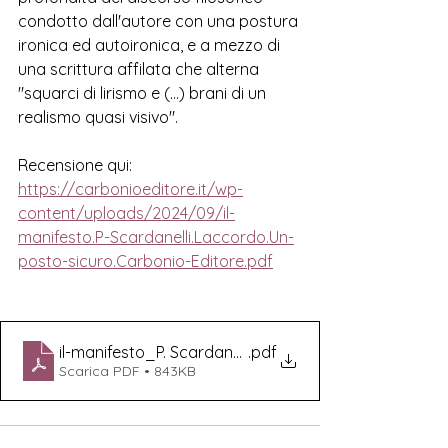
condotto dall'autore con una postura 
ironica ed autoironica, e a mezzo di 
una scrittura affilata che alterna 
"squarci di lirismo e (...) brani di un 
realismo quasi visivo".
Recensione qui:
https://carbonioeditore.it/wp-
content/uploads/2024/09/il-
manifesto.P-Scardanelli.Laccordo.Un-
posto-sicuro.Carbonio-Editore.pdf
il-manifesto_P. Scardanelli_Laccordo.Un-posto-sic
.pdf
Scarica PDF • 843KB