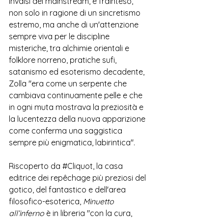
invalsi del mainstream, e frainteso, 
non solo in ragione di un sincretismo 
estremo, ma anche di un'attenzione 
sempre viva per le discipline 
misteriche, tra alchimie orientali e 
folklore norreno, pratiche sufi, 
satanismo ed esoterismo decadente, 
Zolla "era come un serpente che 
cambiava continuamente pelle e che 
in ogni muta mostrava la preziosità e 
la lucentezza della nuova apparizione 
come conferma una saggistica 
sempre più enigmatica, labirintica".
Riscoperto da 
#Cliquot
, la casa 
editrice dei repêchage più preziosi del 
gotico, del fantastico e dell'area 
filosofico-esoterica, 
Minuetto 
all’inferno
 è in libreria "con la cura, 