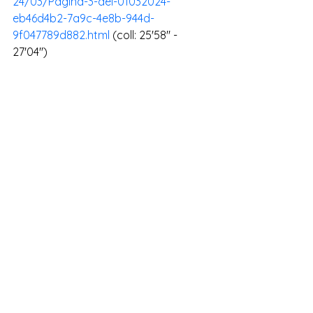
24/03/Pagina-3-del-01032024-
eb46d4b2-7a9c-4e8b-944d-
9f047789d882.html
 (coll: 25'58'' - 
27'04'')