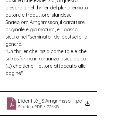
positiva che evidenzia, di questo 
d'esordio nel thriller del pluripremiato 
autore e traduttore islandese 
Snaebjorn Arngrimsson, il carattere 
originale e già maturo, e il passo 
sicuro nel "seminato" del bestseller di 
genere. 
"Un thriller che inizia come tale e che 
si trasforma in romanzo psicologico 
(...) che tiene il lettore attaccato alle 
pagine". 
L'identità_S.Arngrimsson_Un castello di bugie
.pdf
Scarica PDF • 726KB