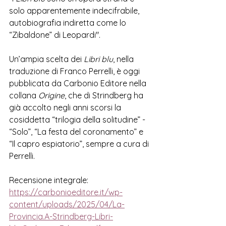
solo apparentemente indecifrabile, 
autobiografia indiretta come lo 
“Zibaldone” di Leopardi". 
Un’ampia scelta dei 
Libri blu
, nella 
traduzione di Franco Perrelli, è oggi 
pubblicata da Carbonio Editore nella 
collana 
Origine
, che di Strindberg ha 
già accolto negli anni scorsi la 
cosiddetta “trilogia della solitudine” - 
“Solo”, “La festa del coronamento” e 
“Il capro espiatorio”, sempre a cura di 
Perrelli. 
Recensione integrale:
https://carbonioeditore.it/wp-
content/uploads/2025/04/La-
Provincia.A-Strindberg-Libri-