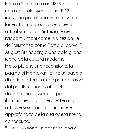
Nato a Stoccolma nel 1849 e morto 
nella capitale svedese nel 1912, 
individuo profondamente scisso e 
lacerato, ma proprio per questo 
attualissimo con l’intuizione dei 
rapporti umani come “vivisezioni” e 
dell’esistenza come “lotta di cervelli”, 
August Strindberg è una delle grandi 
icone della cultura moderna.
Molto più che una recensione, la 
pagina di Mantovani offre un saggio 
di critica letteraria, che prende l'avvio 
dal profilo canonizzato del 
drammaturgo svedese, per 
illuminarne il magistero letterario 
attraverso un'analisi puntuale e 
approfondita della sua opera meno 
conosciuta.
"I 
Libri blu
 sono un’opera strana e 