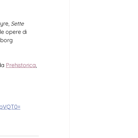
yre, 
Sette 
lle opere di 
eborg 
da 
Prehistorica
, 
XpVQT0=