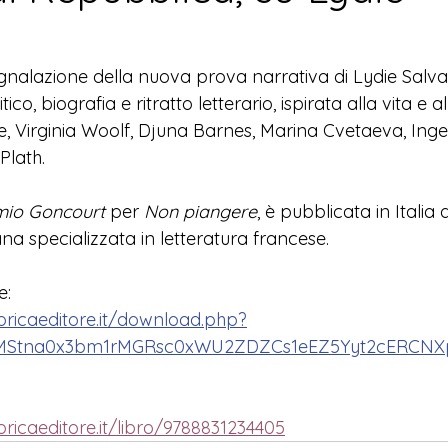
egnalazione della nuova prova narrativa di Lydie Salva
itico, biografia e 
ritratto letterario, ispirata alla vita e a
te, Virginia Woolf, Djuna Barnes, Marina Cvetaeva, Ing
lath. 
mio Goncourt
 per 
Non piangere
, è pubblicata in Italia 
iana specializzata in letteratura francese.
: 
oricaeditore.it/download.php?
MStna0x3bm1rMGRsc0xWU2ZDZCs1eEZ5Yyt2cERCN
oricaeditore.it/libro/9788831234405