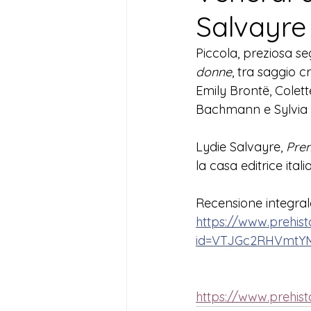
Salvayre
Piccola, preziosa s
donne
, tra saggio cr
Emily Brontë, Colet
Bachmann e Sylvia P
Lydie Salvayre, 
Pre
la casa editrice ital
Recensione integrale
https://www.prehist
id=VTJGc2RHVmtY
https://www.prehist