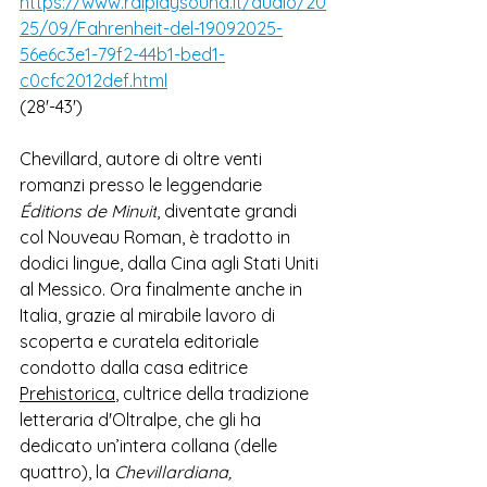
https://www.raiplaysound.it/audio/20
25/09/Fahrenheit-del-19092025-
56e6c3e1-79f2-44b1-bed1-
c0cfc2012def.html
(28'-43') 
Chevillard, autore di oltre venti 
romanzi presso le leggendarie 
Éditions de Minuit
, diventate grandi 
col Nouveau Roman, è tradotto in 
dodici lingue, dalla Cina agli Stati Uniti 
al Messico. Ora finalmente anche in 
Italia, grazie al mirabile lavoro di 
scoperta e curatela editoriale 
condotto dalla casa editrice 
Prehistorica
, cultrice 
della tradizione 
letteraria d'Oltralpe,
 che gli ha 
dedicato un’intera collana (delle 
quattro), 
la 
Chevillardiana, 