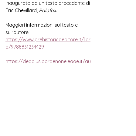
inaugurata
da un testo precedente di 
Éric 
Chevillard, 
Palafox
.
Maggiori informazioni sul testo e 
sull'autore:
https://www.prehistoricaeditore.it/libr
o/9788831234429
https://dedalus.pordenonelegge.it/au
tori/eric-chevillard
Mostra tutti
Post correlati