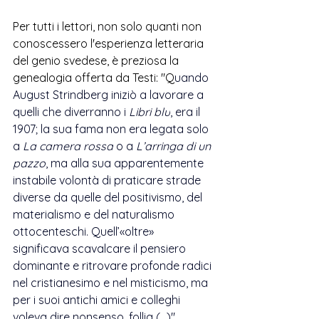
Per tutti i lettori, non solo quanti non 
conoscessero l'esperienza letteraria 
del genio svedese, è preziosa la 
genealogia offerta da Testi: "Q
uando 
August Strindberg iniziò a lavorare a 
quelli che diverranno i 
Libri blu
, era il 
1907; la sua fama non era legata solo 
a 
La camera rossa
 o a 
L’arringa di un 
pazzo
, ma alla sua apparentemente 
instabile volontà di praticare strade 
diverse da quelle del positivismo, del 
materialismo e del naturalismo 
ottocenteschi. Quell’«oltre» 
significava scavalcare il pensiero 
dominante e ritrovare profonde radici 
nel cristianesimo e nel misticismo, ma 
per i suoi antichi amici e colleghi 
voleva dire nonsenso, follia (...)".