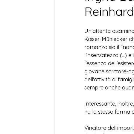
Reinhard
Un'attenta disamina 
Kaiser-Mühlecker che
romanzo sia il "no
l’insensatezza (...) 
l’essenza dell'esist
giovane scrittore-ag
dell'attività di fami
sempre anche quand
Interessante, inoltre,
ha la stessa forma al
V
incitore dell'impor