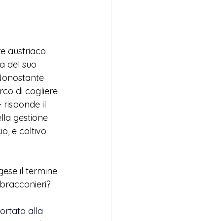
re austriaco 
a del suo 
Nonostante 
rco di cogliere 
 risponde il 
lla gestione 
o, e coltivo 
egese il termine 
 bracconieri?  
ortato alla 