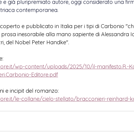
ne e già pluripremiato autore, oggi considerato una fir
ustriaca contemporanea. 
coperto e pubblicato in Italia per i tipi di Carbonio "
ch
a prosa inesorabile alla ma
no 
sapiente di Alessandra Ia
altri, del Nobel Peter Handke".
e:
tore.it/wp-content/uploads/2025/10/il-manifesto.R.-Ka
ri.Carbonio-Editore.pdf
i e incipit del romanzo:
ore.it/le-collane/cielo-stellato/bracconieri-reinhard-k