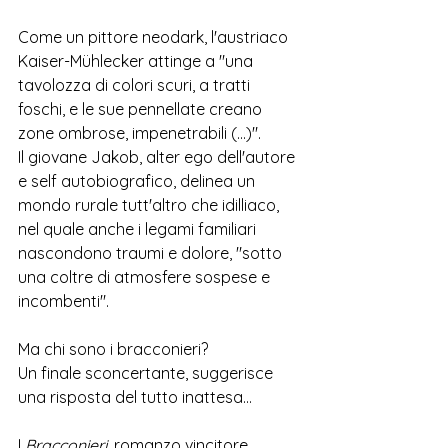
Come un pittore neodark, l'austriaco 
Kaiser-Mühlecker attinge a "una 
tavolozza di colori scuri, a tratti 
foschi, e le sue pennellate creano 
zone ombrose, impenetrabili (...)". 
Il 
giovane 
Jakob, alter ego dell'autore 
e self autobiografico, delinea un 
mondo rurale tutt'altro che idilliaco, 
nel quale anche i legami familiari 
nascondono traumi e dolore, "sotto 
una coltre di atmosfere sospese e 
incombenti". 
Ma chi sono i bracconieri? 
Un finale sconcertante, suggerisce 
una risposta del tutto inattesa... 
I 
Bracconieri
, romanzo vincitore 