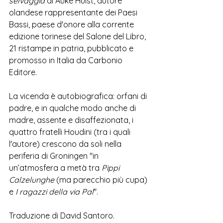
selvaggia
 di Auke Hulst, autore 
olandese rappresentante dei Paesi 
Bassi, paese d'onore alla corrente 
edizione torinese del Salone del Libro, 
21 ristampe in patria, pubblicato e 
promosso in Italia da Carbonio 
Editore.
La vicenda è autobiografica: orfani di 
padre, e in qualche modo anche di 
madre, assente e disaffezionata, i 
quattro fratelli Houdini (tra i quali 
l'autore) crescono da soli nella 
periferia di Groningen "in 
un’atmosfera a metà tra 
Pippi 
Calzelunghe
 (ma parecchio più cupa) 
e 
I ragazzi della via Pal
".
Traduzione di David Santoro.