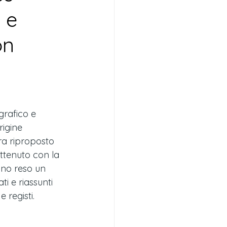
 e
on
grafico e 
igine 
ora riproposto 
attenuto con la 
anno reso un 
i e riassunti 
e registi.