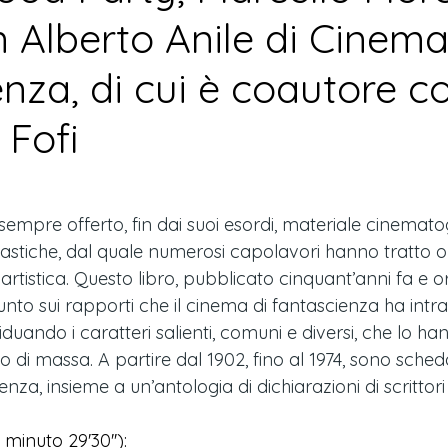
n Alberto Anile di Cinema
nza, di cui è coautore c
 Fofi
empre offerto, fin dai suoi esordi, materiale cinemato
tastiche, dal quale numerosi capolavori hanno tratto or
 e artistica. Questo libro, pubblicato cinquant’anni fa e 
punto sui rapporti che il cinema di fantascienza ha intr
viduando i caratteri salienti, comuni e diversi, che lo h
di massa. A partire dal 1902, fino al 1974, sono schedat
cienza, insieme a un’antologia di dichiarazioni di scrittori 
 minuto 29'30''):