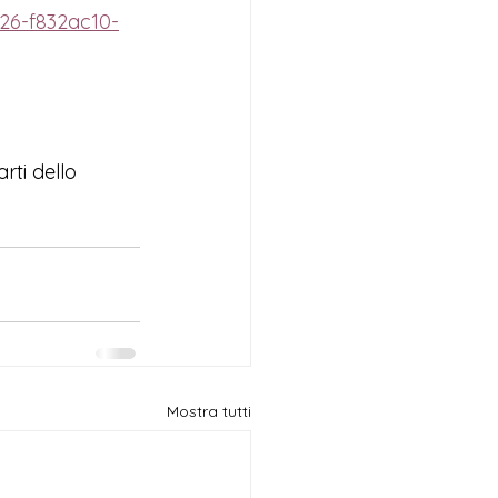
26-f832ac10-
rti dello 
Mostra tutti