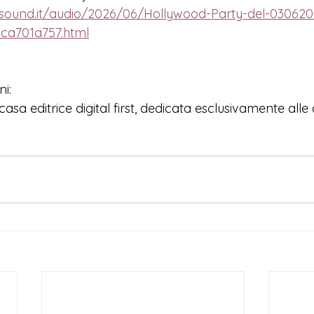
ysound.it/audio/2026/06/Hollywood-Party-del-030620
ca701a757.html
i:
asa editrice digital first, dedicata esclusivamente alle a